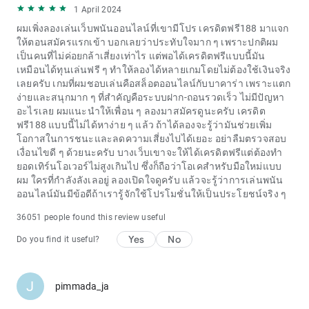
1 April 2024
ผมเพิ่งลองเล่นเว็บพนันออนไลน์ที่เขามีโปร เครดิตฟรี188 มาแจก
ให้ตอนสมัครแรกเข้า บอกเลยว่าประทับใจมาก ๆ เพราะปกติผม
เป็นคนที่ไม่ค่อยกล้าเสี่ยงเท่าไร แต่พอได้เครดิตฟรีแบบนี้มัน
เหมือนได้ทุนเล่นฟรี ๆ ทำให้ลองได้หลายเกมโดยไม่ต้องใช้เงินจริง
เลยครับ เกมที่ผมชอบเล่นคือสล็อตออนไลน์กับบาคาร่า เพราะแตก
ง่ายและสนุกมาก ๆ ที่สำคัญคือระบบฝาก-ถอนรวดเร็ว ไม่มีปัญหา
อะไรเลย ผมแนะนำให้เพื่อน ๆ ลองมาสมัครดูนะครับ เครดิต
ฟรี188 แบบนี้ไม่ได้หาง่าย ๆ แล้ว ถ้าได้ลองจะรู้ว่ามันช่วยเพิ่ม
โอกาสในการชนะและลดความเสี่ยงไปได้เยอะ อย่าลืมตรวจสอบ
เงื่อนไขดี ๆ ด้วยนะครับ บางเว็บเขาจะให้ได้เครดิตฟรีแต่ต้องทำ
ยอดเทิร์นโอเวอร์ไม่สูงเกินไป ซึ่งก็ถือว่าโอเคสำหรับมือใหม่แบบ
ผม ใครที่กำลังลังเลอยู่ ลองเปิดใจดูครับ แล้วจะรู้ว่าการเล่นพนัน
ออนไลน์มันมีข้อดีถ้าเรารู้จักใช้โปรโมชั่นให้เป็นประโยชน์จริง ๆ
36051 people found this review useful
Yes
No
Do you find it useful?
J
pimmada_ja