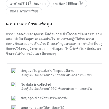
เครดิตฟรี188ไม่ต้องฝาก
เครดิตฟรี188ถอนได้
อย่ารอช้า! หากคุณไม่อยากพลาดโอกาสทองในการเปลี่ยนเครดิต
สมัครเครดิตฟรี188
ฟรี188 ให้กลายเป็นเงินรางวัลก้อนโต รีบสมัครและรับสิทธิพิเศษนี้ได้
ทันทีที่หน้าเว็บไซต์ของเรา ทีมงานมืออาชีพพร้อมซัพพอร์ตและให้คำ
ความปลอดภัยของข้อมูล
แนะนำตลอด 24 ชั่วโมง รับประกันความรวดเร็วทั้งในขั้นตอนการ
สมัคร การรับเครดิต และการถอนเงิน ด้วยบริการที่จริงใจ โปร่งใส และ
ความปลอดภัยของคุณเริ่มต้นด้วยการเข้าใจว่านักพัฒนารวบรวม
เป็นมิตรต่อผู้เล่นทุกระดับประสบการณ์ เครดิตฟรี188 บาทของเราถูก
และแบ่งปันข้อมูลของคุณอย่างไร.
แนวทางปฏิบัติด้านความ
ออกแบบมาเพื่อให้คุณได้สนุกกับการเดิมพันอย่างเต็มที่ ปลอดภัย และ
ปลอดภัยและความเป็นส่วนตัวของข้อมูลอาจแตกต่างกันไป ขึ้นอยู่
ไร้กังวล ไม่ว่าคุณจะเล่นผ่านมือถือหรือคอมพิวเตอร์ ระบบของเรา
กับการใช้งาน ภูมิภาค และอายุ
ข้อมูลต่อไปนี้จัดทำโดยนักพัฒนา
รองรับทุกอุปกรณ์ พร้อมอัปเดตโปรโมชั่นใหม่ ๆ ให้คุณได้สัมผัสทุก
ซึ่งอาจได้รับการอัปเดตเป็นระยะๆ
เดือน เสริมสร้างประสบการณ์ที่ดีกว่าเดิม อย่าพลาดโอกาสทดลองเล่น
และลุ้นรวยไปกับเรา สมัครวันนี้รับเครดิตฟรี188 ทันที แล้วเริ่มต้นคว้า
เงินรางวัลจริงได้เลย!
ข้อมูลจะไม่ถูกแบ่งปันกับบุคคลที่สาม
เรียนรู้เพิ่มเติมเกี่ยวกับวิธีที่นักพัฒนาประกาศการแบ่งปัน
No data is collected
เรียนรู้เพิ่มเติมเกี่ยวกับวิธีที่นักพัฒนาประกาศคอลเลกชัน
ข้อมูลถูกเข้ารหัสระหว่างการส่ง
คุณสามารถขอให้ลบข้อมูลได้