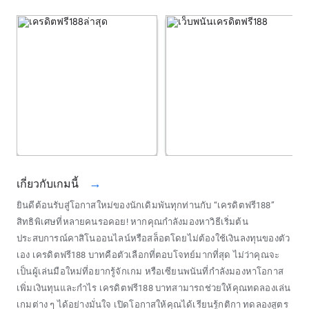
→
เกี่ยวกับเกมนี้
ยินดีต้อนรับสู่โอกาสใหม่ของนักเดิมพันทุกท่านกับ “เครดิตฟรี188”
สิทธิพิเศษที่หลายคนรอคอย! หากคุณกำลังมองหาวิธีเริ่มต้น
ประสบการณ์คาสิโนออนไลน์หรือสล็อตโดยไม่ต้องใช้เงินลงทุนของตัว
เอง เครดิตฟรี188 บาทคือตัวเลือกที่ตอบโจทย์มากที่สุด ไม่ว่าคุณจะ
เป็นผู้เล่นมือใหม่ที่อยากรู้จักเกม หรือเซียนพนันที่กำลังมองหาโอกาส
เพิ่มเงินทุนและกำไร เครดิตฟรี188 บาทสามารถช่วยให้คุณทดลองเล่น
เกมต่าง ๆ ได้อย่างมั่นใจ เปิดโอกาสให้คุณได้เรียนรู้กติกา ทดลองสูตร