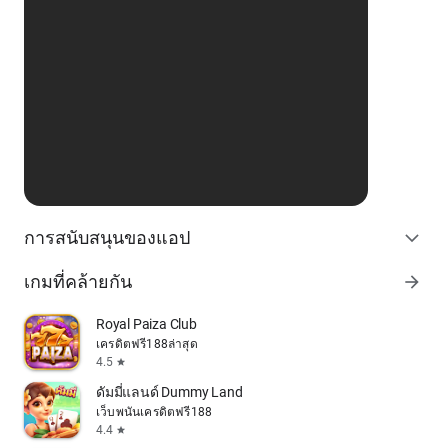
การสนับสนุนของแอป
expand_more
เกมที่คล้ายกัน
arrow_forward
Royal Paiza Club
เครดิตฟรี188ล่าสุด
4.5
star
ดัมมี่แลนด์ Dummy Land
เว็บพนันเครดิตฟรี188
4.4
star